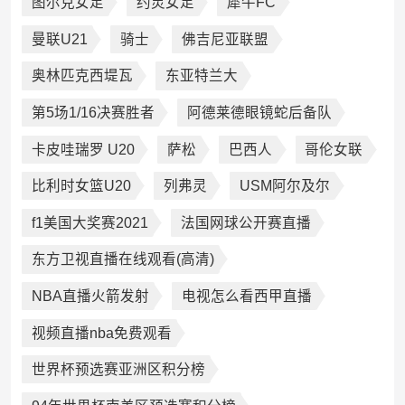
图尔克女足
约灵女足
犀牛FC
曼联U21
骑士
佛吉尼亚联盟
奥林匹克西堤瓦
东亚特兰大
第5场1/16决赛胜者
阿德莱德眼镜蛇后备队
卡皮哇瑞罗 U20
萨松
巴西人
哥伦女联
比利时女篮U20
列弗灵
USM阿尔及尔
f1美国大奖赛2021
法国网球公开赛直播
东方卫视直播在线观看(高清)
NBA直播火箭发射
电视怎么看西甲直播
视频直播nba免费观看
世界杯预选赛亚洲区积分榜