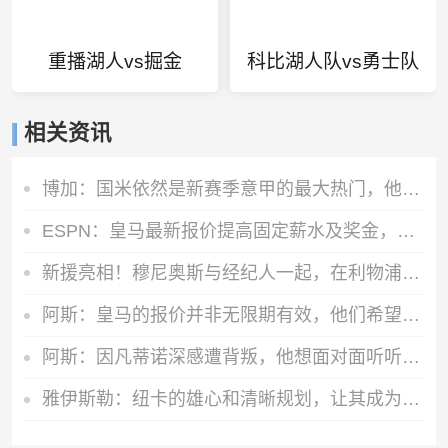
重播湖人vs掘金
科比湖人队vs勇士队
相关资讯
博加：国米依然是新赛季意甲的最大热门，他们是卫冕冠军
ESPN：皇马最新报价提高固定薪水及奖金，维尼修斯肖像权仍有分歧
新援亮相！穆尼奥斯与经纪人一起，在利物浦训练中心拍下合影
阿斯：皇马的报价并非无限期有效，他们希望维尼修斯迅速回应
阿斯：因凡蒂诺深感遭背叛，他想面对面听听核心人物真实想法
雅伊斯勒：纽卡的雄心和清晰规划，让其成为极具吸引力的执教胜地