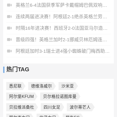
英格兰6-4法国获季军萨卡戴帽姆巴佩双响创纪录奥利塞2助+失良机
连续两届进决赛！阿根廷2-1绝杀英格兰劳塔罗恩佐破门梅西两助攻
时隔16年进决赛！西班牙2-0法国亚马尔造点奥亚萨瓦尔、波罗破门
晋级四强！英格兰加时2-1挪威贝林厄姆连场双响谢尔德鲁普破门
阿根廷加时3-1瑞士进4强小蜘蛛破门梅西助攻麦卡恩博洛假摔染红
热门TAG
悉尼联
德维洛威尔
沙米亚
阿尔堡KFUM
贝尔格拉诺图库曼
贝拉维派桑杜
四川女足
波尔蒂芒人