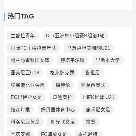
热门TAG
兰普拉青年
U17亚洲杯小组赛B组第1轮
国际FC里梅拉青年队
乌苏卢坦美洲豹U21
阿兰马雷秋田女篮
赫塔韦尔斯
里斯本大学
亚美尼亚U18
格莱萨克瑟
鲁祖尼
埃塞俄比亚保险
梅赫伦
科莫西奥联
EC巴伊亚女足
瓜迪奥拉
HIFK足球 U21
维森灯根
姆贝里体育中心
施禾尼女足
科洛尼亚黄金
仰光联女足
雷登
圣塔安娜
FC海莫女足
本托尼特