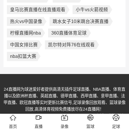
皇马比赛直播在线直播观看
小牛vs火箭视频
热火vs中国录像
跳水女子10米跳台决赛直播
柠檬直播网nba
360直播体育足球
中国女排比赛
凯尔特对阵76在线观看
nba扣篮大赛
24直播网为球迷爱好者提供高清无插件足球直播、NBA直播、体育直
播以及欧洲杯直播、英超直播、德甲直播、西甲直播、意甲直播、法
甲直播、欧冠直播等实时更新比赛信号,足球录像回放观看、篮球录像
回放,高清体育视频免费播放尽在24直播网！
© Copyright @ 2013-2026 All Rights Reserved. 24直播网 版权所有
苏ICP备17027055号-3
首页
直播
录像
篮球
足球