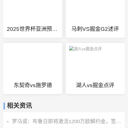
2025世界杯亚洲预选赛赛程
马刺VS掘金G2述评
东契奇vs施罗德
湖人vs掘金点评
相关资讯
罗马诺：布鲁日即将激活1200万欧解约金，签下马略卡前锋比尔希利