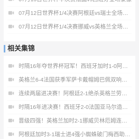
07月12日世界杯1/4决赛阿根廷vs瑞士全场录像
07月12日世界杯1/4决赛挪威vs英格兰全场录像
相关集锦
时隔16年夺世界杯冠军！西班牙加时1-0阿根廷费兰制胜恩佐染红
英格兰6-4法国获季军萨卡戴帽姆巴佩双响创纪录奥利塞2助+失良机
连续两届进决赛！阿根廷2-1绝杀英格兰劳塔罗恩佐破门梅西两助攻
时隔16年进决赛！西班牙2-0法国亚马尔造点奥亚萨瓦尔、波罗破门
晋级四强！英格兰加时2-1挪威贝林厄姆连场双响谢尔德鲁普破门
阿根廷加时3-1瑞士进4强小蜘蛛破门梅西助攻麦卡恩博洛假摔染红