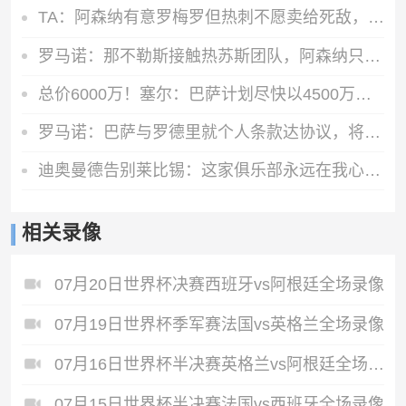
TA：阿森纳有意罗梅罗但热刺不愿卖给死敌，马竞国米是最可能下家
罗马诺：那不勒斯接触热苏斯团队，阿森纳只接受永久转会
总价6000万！塞尔：巴萨计划尽快以4500万欧+1500万报价罗德里
罗马诺：巴萨与罗德里就个人条款达协议，将与曼城谈判确定转会费
迪奥曼德告别莱比锡：这家俱乐部永远在我心中占据特殊位置
相关录像
07月20日世界杯决赛西班牙vs阿根廷全场录像
07月19日世界杯季军赛法国vs英格兰全场录像
07月16日世界杯半决赛英格兰vs阿根廷全场录像
07月15日世界杯半决赛法国vs西班牙全场录像