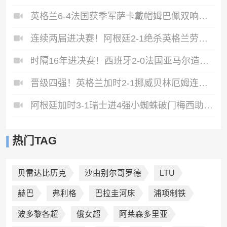
英格兰6-4法国获季军萨卡戴帽姆巴佩双响创纪录奥利塞2助+失良机
连续两届进决赛！阿根廷2-1绝杀英格兰劳塔罗恩佐破门梅西两助攻
时隔16年进决赛！西班牙2-0法国亚马尔造点奥亚萨瓦尔、波罗破门
晋级四强！英格兰加时2-1挪威贝林厄姆连场双响谢尔德鲁普破门
阿根廷加时3-1瑞士进4强小蜘蛛破门梅西助攻麦卡恩博洛假摔染红
热门TAG
贝雷达比历克
沙由别尔哥罗德
LTU
赫巴
弗利格
巴拉圭河床
浦项制铁
波多黎各超
俄女超
阿莱森多里亚