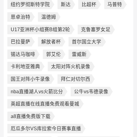
纽约罗彻斯特学院
斯达
比超杯
马普特
恩卓治特
温德姆
U17亚洲杯小组赛B组第2轮
克鲁塞罗女足
巴拉曼萨
解放者杯
首尔国立大学
锡达马咖啡
郭艾伦
雷威斯
卡利地亚雅典
太阳对阵火机录像
国王对阵小牛录像
拜仁对切尔西
nba直播湖人vs火箭比分
公牛vs韦德录像
英超直播在线直播免费观看曼城
a8直播免费版下载
厄瓜多尔VS库拉索今日赛事直播