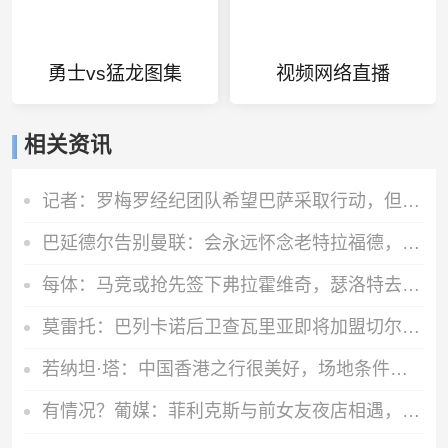
勇士vs猛龙图集
视频网络直播
相关资讯
记者：罗梅罗经纪团队希望巴萨采取行动，但后者首选引进罗德里
巴延德尔告别曼联：会永远怀念老特拉福德，我的心与你们同在
每体：马竞或抢先签下弗拉霍维奇，瑟洛特去留成关键变量
莫雷托：巴列卡诺后卫查瓦里亚即将加盟切尔西，很快就会官方宣布
若纳坦·塔：中国香港之行很美好，场地条件一般 但我们踢得不错
有情况？葡媒：菲利克斯与前女友夜店相遇，交谈后社媒再次互关