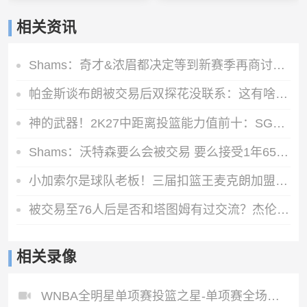
相关资讯
Shams：奇才&浓眉都决定等到新赛季再商讨续约 或在开季20场左右
帕金斯谈布朗被交易后双探花没联系：这有啥惊讶？他们场外没私交
神的武器！2K27中距离投篮能力值前十：SGA一枝独秀 KD并列第三
Shams：沃特森要么会被交易 要么接受1年650万的资质报价留队
小加索尔是球队老板！三届扣篮王麦克朗加盟西班牙赫罗纳俱乐部
被交易至76人后是否和塔图姆有过交流？杰伦·布朗：没怎么聊过
相关录像
WNBA全明星单项赛投篮之星-单项赛全场录像