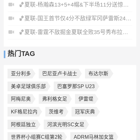
🏀夏联-杨瀚森13+5+4帽&下半场11分送惊艳妙传开拓者力克掘金
🏀夏联-国王首节仅4分不敌绿军冈萨雷斯24+10+5塞纳克10+12
🏀夏联-雷霆不敌掘金夏联全败35号秀布拉齐尔32+6马拉14+7+6
热门TAG
亚分利多
巴尼亚卢卡战士
布达尔斯
美卓足球俱乐部
巴塞罗那SP U23
阿梅尼奥
弗利格女足
伊雷堤
KF格尼拉内
茨维考
冠军庆典
阿根廷独立
河滨光明SC女足
世界杯小组赛C组第2轮
ADRM马林加女篮