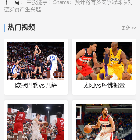
下一篇：
中投能手！Shams：预计将有多支争冠球队对
德罗赞产生兴趣
热门视频
更多 >>
欧冠巴黎vs巴萨
太阳vs丹佛掘金