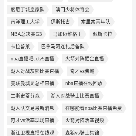
度尼丁城皇家队
澳门少将体育会
南洋理工大学
伊斯托古
索里索青年队
NBA总决赛G3
马加迈维格里
佩斯卡拉
卡拉普莱
巴拿马阿连扎后备队
nba直播吧cctv5直播
火箭对阵掘金直播
湖人对战灰熊比赛直播
奇才vs费城
曼联曼城足总杯直播
nba直播在线回放
兰斯史蒂芬森
湖人对战骑士比赛直播
湖人队交易最新消息
在哪能看nba比赛直播免费
奇才vs活塞现场直播
火箭对阵活塞视频
浙江卫视直播在线观
森狼vs骑士集锦