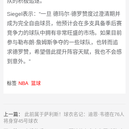
队的积极追逐。
Siegel表示：“一旦 德玛尔·德罗赞度过澄清期并
成为完全自由球员，他预计会在多支具备季后赛
竞争力的球队中拥有非常旺盛的市场。如果目前
参与勒布朗·詹姆斯争夺的一些球队，也转而追
求德罗赞，希望借此提升阵容天赋，我也不会感
到意外。”
标签
NBA
篮球
上一篇：
此前属于萨利斯！球衣名记：迪恩·韦德在76人
将身穿45号球衣