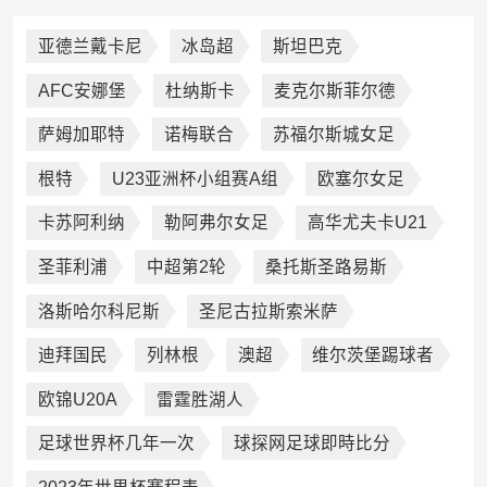
亚德兰戴卡尼
冰岛超
斯坦巴克
AFC安娜堡
杜纳斯卡
麦克尔斯菲尔德
萨姆加耶特
诺梅联合
苏福尔斯城女足
根特
U23亚洲杯小组赛A组
欧塞尔女足
卡苏阿利纳
勒阿弗尔女足
高华尤夫卡U21
圣菲利浦
中超第2轮
桑托斯圣路易斯
洛斯哈尔科尼斯
圣尼古拉斯索米萨
迪拜国民
列林根
澳超
维尔茨堡踢球者
欧锦U20A
雷霆胜湖人
足球世界杯几年一次
球探网足球即時比分