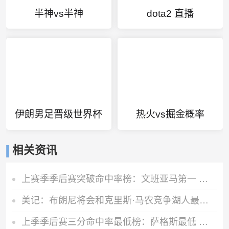
半神vs半神
dota2 直播
伊朗男足晋级世界杯
热火vs掘金概率
相关资讯
上赛季季后赛突破命中率榜：文班亚马第一 莫布里第二
美记：布朗尼将会和克里斯·马农竞争湖人最后一个轮换位置
上季季后赛三分命中率最低榜：萨格斯最低 福克斯第6低 哈登第8低