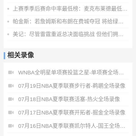
上赛季季后赛命中率最低榜：麦克布莱德最低 哈登第8低
帕金斯：若詹姆斯和布朗在费城夺冠 将给绿军留下一个永久的污点
美记：尽管雷霆重返总决面临挑战 但他们拥有SGA这位联盟最强球员
相关录像
WNBA全明星单项赛投篮之星-单项赛全场录像
07月19日NBA夏季联赛步行者-鹈鹕全场录像
07月18日NBA夏季联赛活塞-热火全场录像
07月17日NBA夏季联赛开拓者-掘金全场录像
07月16日NBA夏季联赛凯尔特人-国王全场录像