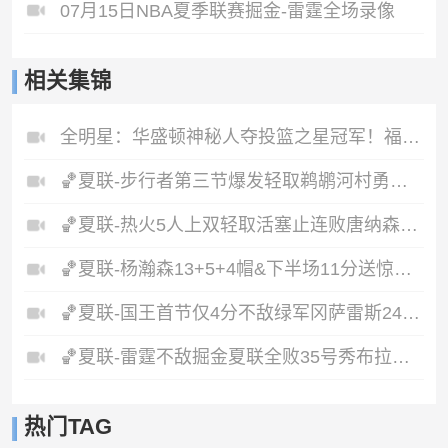
07月15日NBA夏季联赛掘金-雷霆全场录像
相关集锦
全明星：华盛顿神秘人夺投篮之星冠军！福德夺得三分大赛冠军！
🏀夏联-步行者第三节爆发轻取鹈鹕河村勇辉5+5+12斯劳森22分
🏀夏联-热火5人上双轻取活塞止连败唐纳森20+8+10奥科里27分
🏀夏联-杨瀚森13+5+4帽&下半场11分送惊艳妙传开拓者力克掘金
🏀夏联-国王首节仅4分不敌绿军冈萨雷斯24+10+5塞纳克10+12
🏀夏联-雷霆不敌掘金夏联全败35号秀布拉齐尔32+6马拉14+7+6
热门TAG