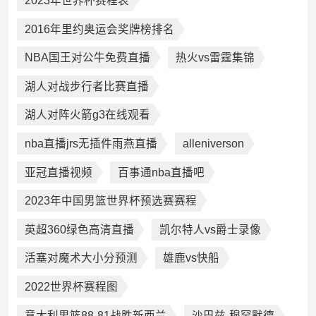
2023年世界杯赛程表
2016年里约奥运会奖牌榜排名
NBA国王对公牛免费直播
热火vs雷霆集锦
湖人对战步行者比赛直播
湖人对阵火箭g3在线观看
nba直播jrs无插件雨燕直播
alleniverson
亚冠直播视频
百事通nba直播吧
2023年中国男篮世界杯预选赛赛程
英超360绿色高清直播
凯尔特人vs爵士录像
活塞对魔术大小分预测
雄鹿vs快船
2022世界杯赛程图
意大利男篮88-81战胜新西兰
沙巴兹-穆罕默德