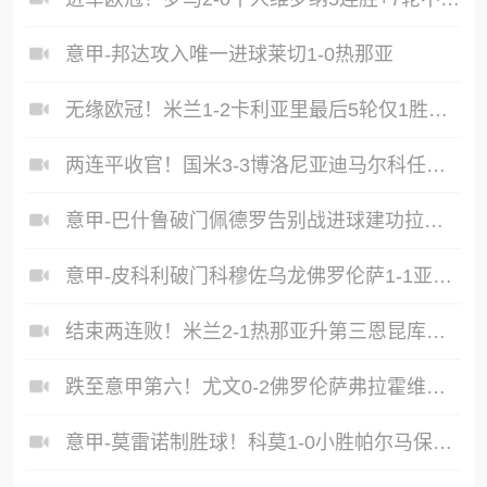
意甲-邦达攻入唯一进球莱切1-0热那亚
无缘欧冠！米兰1-2卡利亚里最后5轮仅1胜萨勒马科尔斯闪击难救主
两连平收官！国米3-3博洛尼亚迪马尔科任意球破门泽林斯基乌龙
意甲-巴什鲁破门佩德罗告别战进球建功拉齐奥2-1逆转比萨
意甲-皮科利破门科穆佐乌龙佛罗伦萨1-1亚特兰大
结束两连败！米兰2-1热那亚升第三恩昆库造点+点射阿特卡梅破门
跌至意甲第六！尤文0-2佛罗伦萨弗拉霍维奇、麦肯尼进球被吹
意甲-莫雷诺制胜球！科莫1-0小胜帕尔马保留进欧冠悬念