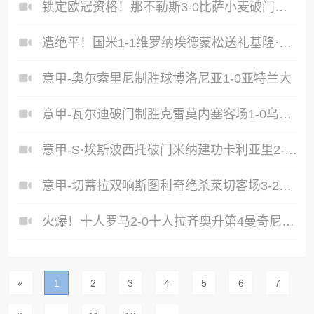
锁定欧冠资格！那不勒斯3-0比萨小麦破门霍伊伦传射拉赫马尼建功
遭绝平！国米1-1维罗纳埃德蒙松送礼基隆·鲍伊绝平劳塔罗失良机
意甲-奥尔索里尼制胜球博洛尼亚1-0亚特兰大
意甲-瓦尔迪破门制胜克雷莫内塞客场1-0乌迪内斯
意甲-S·埃斯波西托破门米纳建功卡利亚里2-1逆转都灵
意甲-切蒂拉双响斯图利奇绝杀莱切客场3-2萨索洛
火爆！十人罗马2-0十人拉齐奥升第4曼奇尼双响韦斯利+罗维拉染红
«
1
2
3
4
5
6
7