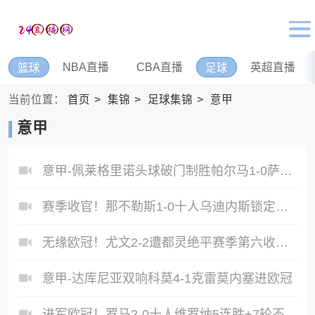
NBA直播
CBA直播
英超直播
篮球
足球
当前位置：
首页
集锦
足球集锦
意甲
意甲
意甲-佩莱格里诺头球破门制胜帕尔马1-0萨索洛
赛季收官！那不勒斯1-0十人乌迪内斯锁定第二丁丁助攻霍伊伦制胜
无缘欧冠！尤文2-2遭都灵绝平赛季第六收官将战欧联DV9双响
意甲-达库尼亚双响科莫4-1克雷莫内塞进欧冠
进军欧冠！罗马2-0十人维罗纳5连胜+7轮不败第3收官迪巴拉2助攻