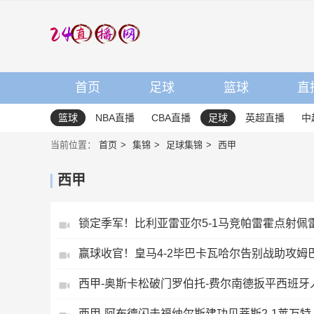
首页
足球
篮球
直
篮球
NBA直播
CBA直播
足球
英超直播
中
当前位置：
首页
集锦
足球集锦
西甲
西甲
锁定季军！比利亚雷亚尔5-1马竞帕雷霍点射佩
赢球收官！皇马4-2毕巴卡瓦哈尔告别战助攻姆
西甲-奥斯卡松破门罗伯托-费尔南德扳平西班牙人
西甲-阿布德闪击福纳尔斯建功贝蒂斯2-1莱万特