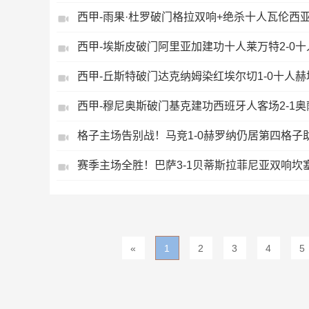
西甲-雨果·杜罗破门格拉双响+绝杀十人瓦伦西亚
西甲-埃斯皮破门阿里亚加建功十人莱万特2-0
西甲-丘斯特破门达克纳姆染红埃尔切1-0十人赫
西甲-穆尼奥斯破门基克建功西班牙人客场2-1
格子主场告别战！马竞1-0赫罗纳仍居第四格子
赛季主场全胜！巴萨3-1贝蒂斯拉菲尼亚双响坎
«
1
2
3
4
5