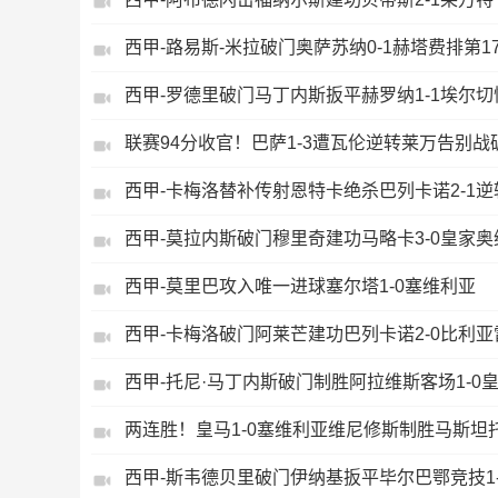
西甲-路易斯-米拉破门奥萨苏纳0-1赫塔费排第1
西甲-罗德里破门马丁内斯扳平赫罗纳1-1埃尔
联赛94分收官！巴萨1-3遭瓦伦逆转莱万告别
西甲-卡梅洛替补传射恩特卡绝杀巴列卡诺2-1
西甲-莫拉内斯破门穆里奇建功马略卡3-0皇家
西甲-莫里巴攻入唯一进球塞尔塔1-0塞维利亚
西甲-卡梅洛破门阿莱芒建功巴列卡诺2-0比利
西甲-托尼·马丁内斯破门制胜阿拉维斯客场1-0
两连胜！皇马1-0塞维利亚维尼修斯制胜马斯坦
西甲-斯韦德贝里破门伊纳基扳平毕尔巴鄂竞技1