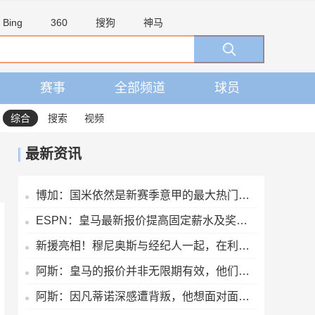
Bing
360
搜狗
神马
赛事
全部频道
球员
综合
搜索
视频
最新资讯
博加：国米依然是新赛季意甲的最大热门，他们是卫冕冠军
ESPN：皇马最新报价提高固定薪水及奖金，维尼修斯肖像权仍有分歧
新援亮相！穆尼奥斯与经纪人一起，在利物浦训练中心拍下合影
阿斯：皇马的报价并非无限期有效，他们希望维尼修斯迅速回应
阿斯：因凡蒂诺深感遭背叛，他想面对面听听核心人物真实想法