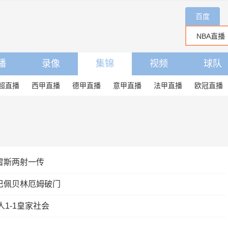
百度
播
录像
集锦
视频
球队
超直播
西甲直播
德甲直播
意甲直播
法甲直播
欧冠直播
雷斯两射一传
巴佩贝林厄姆破门
1-1皇家社会