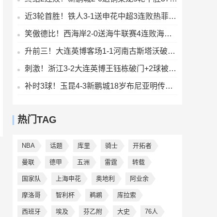
近3轮首胜！铁人3-1送申花中超3连败热菲尼奥双响邦本宜裕传射
笑傲德比！西海岸2-0送海牛联赛4连败海牛仍垫底西海岸升至第二
升前三！大连英博客场1-1河南古斯塔沃破门19岁杨铭锐替补扳平
刺激！浙江3-2大连英博王钰栋破门+2球被吹毛伟杰世界波难救主
补时3球！玉昆4-3新鹏城18岁布尼亚明传射侯永永乌龙卡约绝杀
热门TAG
NBA
话题
库里
骑士
开拓者
曼联
德甲
五洲
雷霆
转载
国家队
上海申花
奥地利
阿业余
摩洛哥
智利杯
鹈鹕
库拉索
西班牙
埃及
芬乙附
大史
76人