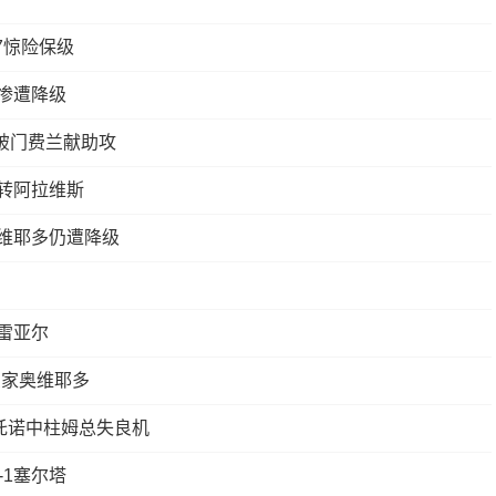
7惊险保级
切惨遭降级
战破门费兰献助攻
逆转阿拉维斯
奥维耶多仍遭降级
亚雷亚尔
皇家奥维耶多
托诺中柱姆总失良机
-1塞尔塔