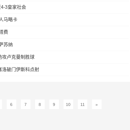
4-3皇家社会
十人马略卡
塔费
奥萨苏纳
助攻卢克曼制胜球
塞洛破门伊斯科点射
6
7
8
9
10
11
»